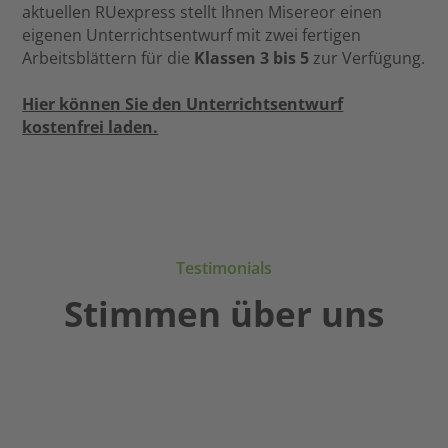
aktuellen RUexpress stellt Ihnen Misereor einen
eigenen Unterrichtsentwurf mit zwei fertigen
Arbeitsblättern für die
Klassen 3 bis 5
zur Verfügung.
Hier können Sie den Unterrichtsentwurf
kostenfrei laden.
Testimonials
Stimmen über uns
Gerade
Durch
Der
in
die
dkv