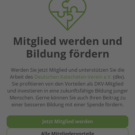
auf
aber
vielen
auch
Tagungen
Fragen,
und
die
Fortbildungen
nicht
in
Mitglied werden und
rational
Gestalt
zu
Bildung fördern
engagierter
beantworten
und
sind.
kompetenter
Hier
Werden Sie jetzt Mitglied und unterstützen Sie die
Frauen
kann
Arbeit des
Deutschen Katecheten-Verein e.V.
(dkv).
und
der
Sie profitieren von den Vorteilen als DKV-Mitglied
Männer
Glaube
und investieren in eine zukunftsfähige Bildung junger
begegnet.
eine
Menschen. Gerne können Sie auch Ihren Beitrag zu
Meine
wichtige
einer besseren Bildung mit einer Spende fördern.
Empfehlung
Stütze
an
sein.
meine
Jetzt Mitglied werden
Deshalb
Student*innen
ist
und
Alle Mitgliedervorteile