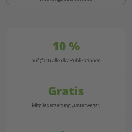
religiöse
angehenden
Bildung
Referendar*innen:
und
Jetzt
Erziehung
eintreten,
so
nie
wichtig.
mehr
10 %
wechseln!
auf (fast) alle dkv-Publikationen
Gratis
Mitgliederzeitung „unterwegs“;