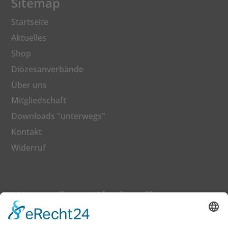
Sitemap
Startseite
Aktuelles
Shop
Diözesanverbände
Über uns
Mitgliedschaft
Downloads "unterwegs"
Kontakt
Widerruf
Unterstützen Sie den dkv
Gerne können Sie auch Ihren Beitrag zu einer
besseren Bildung mit einer Spende fördern.