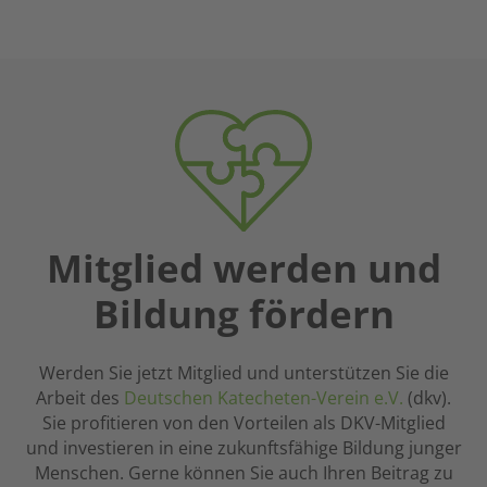
verbunden
nicht
von
zu
existieren
gutem
sein,
kann.
Journalismus.
die
Es
mir
gibt
auf
aber
vielen
auch
Tagungen
Fragen,
und
die
Fortbildungen
nicht
in
Mitglied werden und
rational
Gestalt
zu
Bildung fördern
engagierter
beantworten
und
sind.
kompetenter
Hier
Werden Sie jetzt Mitglied und unterstützen Sie die
Frauen
kann
Arbeit des
Deutschen Katecheten-Verein e.V.
(dkv).
und
der
Sie profitieren von den Vorteilen als DKV-Mitglied
Männer
Glaube
und investieren in eine zukunftsfähige Bildung junger
begegnet.
eine
Menschen. Gerne können Sie auch Ihren Beitrag zu
Meine