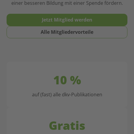
wichtige
einer besseren Bildung mit einer Spende fördern.
Empfehlung
Stütze
an
sein.
meine
Jetzt Mitglied werden
Deshalb
Student*innen
ist
und
Alle Mitgliedervorteile
religiöse
angehenden
Bildung
Referendar*innen:
und
Jetzt
Erziehung
eintreten,
so
nie
wichtig.
mehr
10 %
wechseln!
auf (fast) alle dkv-Publikationen
Gratis