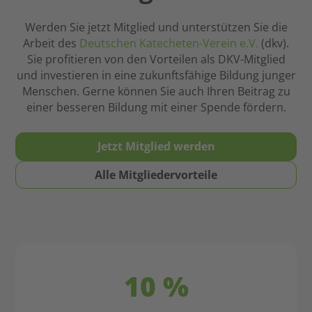
sind.
kompetenter
Hier
Werden Sie jetzt Mitglied und unterstützen Sie die
Frauen
kann
Arbeit des
Deutschen Katecheten-Verein e.V.
(dkv).
und
der
Sie profitieren von den Vorteilen als DKV-Mitglied
Männer
Glaube
und investieren in eine zukunftsfähige Bildung junger
begegnet.
eine
Menschen. Gerne können Sie auch Ihren Beitrag zu
Meine
wichtige
einer besseren Bildung mit einer Spende fördern.
Empfehlung
Stütze
an
sein.
meine
Jetzt Mitglied werden
Deshalb
Student*innen
ist
und
Alle Mitgliedervorteile
religiöse
angehenden
Bildung
Referendar*innen:
und
Jetzt
Erziehung
eintreten,
so
nie
wichtig.
mehr
10 %
wechseln!