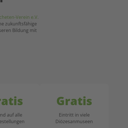
heten-Verein e.V.
ine zukunftsfähige
seren Bildung mit
atis
Gratis
nd auf alle
Eintritt in viele
estellungen
Diözesanmuseen