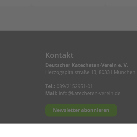
Kontakt
Deutscher Katecheten-Verein e. V.
Herzogspitalstraße 13, 80331 München
Tel.:
089/2152951-01
Mail:
info@katecheten-verein.de
Newsletter abonnieren