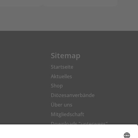
Sitemap
Startseite
Aktuelles
Shop
Diözesanverbände
Über uns
Mitgliedschaft
Downloads "unterwegs"
Kontakt