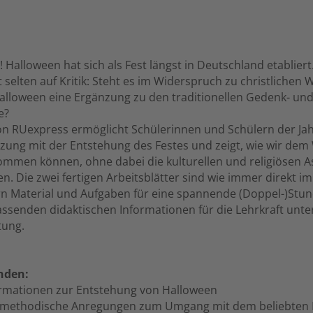
 Halloween hat sich als Fest längst in Deutschland etabliert
t selten auf Kritik: Steht es im Widerspruch zu christlichen
alloween eine Ergänzung zu den traditionellen Gedenk- und 
e?
n RUexpress ermöglicht Schülerinnen und Schülern der Jah
zung mit der Entstehung des Festes und zeigt, wie wir de
mmen können, ohne dabei die kulturellen und religiösen A
en. Die zwei fertigen Arbeitsblätter sind wie immer direkt im
ern Material und Aufgaben für eine spannende (Doppel-)Stun
assenden didaktischen Informationen für die Lehrkraft unte
tung.
inden:
mationen zur Entstehung von Halloween
methodische Anregungen zum Umgang mit dem beliebten 