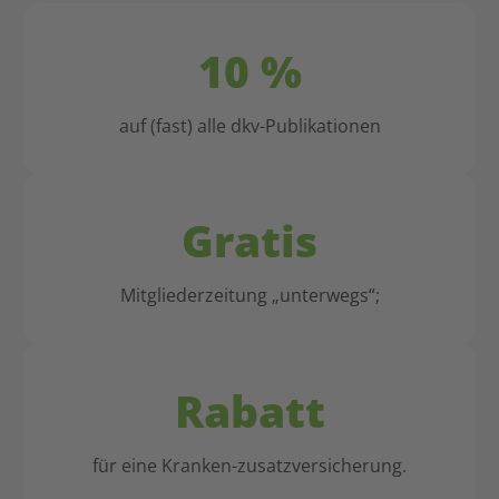
so
nie
wichtig.
mehr
10 %
wechseln!
auf (fast) alle dkv-Publikationen
Gratis
Mitgliederzeitung „unterwegs“;
Rabatt
für eine Kranken-zusatzversicherung.