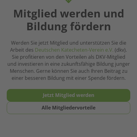
Fortbildungen
nicht
in
Mitglied werden und
rational
Gestalt
zu
Bildung fördern
engagierter
beantworten
und
sind.
kompetenter
Hier
Werden Sie jetzt Mitglied und unterstützen Sie die
Frauen
kann
Arbeit des
Deutschen Katecheten-Verein e.V.
(dkv).
und
der
Sie profitieren von den Vorteilen als DKV-Mitglied
Männer
Glaube
und investieren in eine zukunftsfähige Bildung junger
begegnet.
eine
Menschen. Gerne können Sie auch Ihren Beitrag zu
Meine
wichtige
einer besseren Bildung mit einer Spende fördern.
Empfehlung
Stütze
an
sein.
meine
Jetzt Mitglied werden
Deshalb
Student*innen
ist
und
Alle Mitgliedervorteile
religiöse
angehenden
Bildung
Referendar*innen:
und
Jetzt
Erziehung
eintreten,