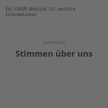
Zur FORUM-Website für weitere
Informationen
Testimonials
Stimmen über uns
Durch
Gerade
Der
die
in
dkv
religiöse
bewegten
–
Erziehung
Zeiten
meine
werden
suchen
ganz
in
die
persönliche