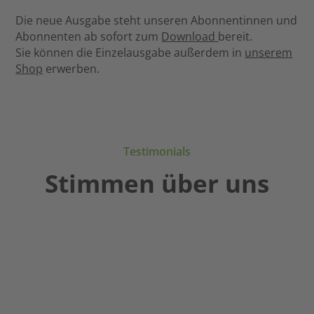
Die neue Ausgabe steht unseren Abonnentinnen und
Abonnenten ab sofort zum
Download
bereit.
Sie können die Einzelausgabe außerdem in
unserem
Shop
erwerben.
Testimonials
Stimmen über uns
Gerade
Durch
Der
in
die
dkv
bewegten
religiöse
–
Zeiten
Erziehung
meine
suchen
werden