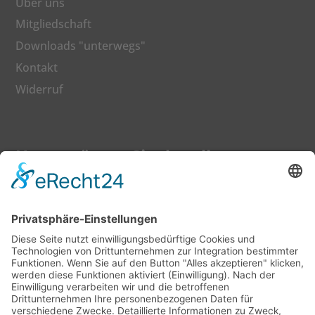
Über uns
Mitgliedschaft
Downloads "unterwegs"
Kontakt
Widerruf
Unterstützen Sie den dkv
Gerne können Sie auch Ihren Beitrag zu einer
besseren Bildung mit einer Spende fördern.
Jetzt Mitglied werden
©
2026
Deutscher Katecheten-Verein e. V.