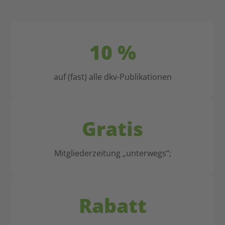
und
Jetzt
Erziehung
eintreten,
so
nie
wichtig.
mehr
10 %
wechseln!
auf (fast) alle dkv-Publikationen
Gratis
Mitgliederzeitung „unterwegs“;
Rabatt