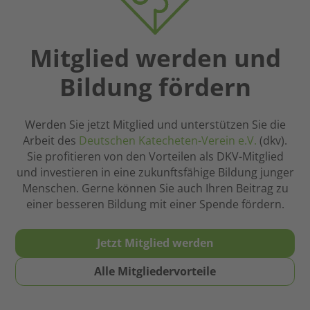
Tagungen
Fragen,
und
die
Fortbildungen
nicht
in
Mitglied werden und
rational
Gestalt
zu
Bildung fördern
engagierter
beantworten
und
sind.
kompetenter
Hier
Werden Sie jetzt Mitglied und unterstützen Sie die
Frauen
kann
Arbeit des
Deutschen Katecheten-Verein e.V.
(dkv).
und
der
Sie profitieren von den Vorteilen als DKV-Mitglied
Männer
Glaube
und investieren in eine zukunftsfähige Bildung junger
begegnet.
eine
Menschen. Gerne können Sie auch Ihren Beitrag zu
Meine
wichtige
einer besseren Bildung mit einer Spende fördern.
Empfehlung
Stütze
an
sein.
meine
Jetzt Mitglied werden
Deshalb
Student*innen
ist
und
Alle Mitgliedervorteile
religiöse
angehenden
Bildung
Referendar*innen: