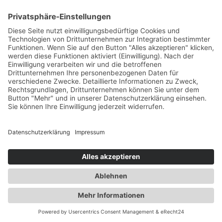
besseren Bildung mit einer Spende fördern.
Jetzt Mitglied werden
©
2026
Deutscher Katecheten-Verein e. V.
Follow us:
Impressum
AGB
Datenschutz
Widerrufsbelehrung
Satzung des dkv