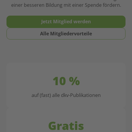
wichtige
einer besseren Bildung mit einer Spende fördern.
Empfehlung
Stütze
an
sein.
meine
Jetzt Mitglied werden
Deshalb
Student*innen
ist
und
Alle Mitgliedervorteile
religiöse
angehenden
Bildung
Referendar*innen:
und
Jetzt
Erziehung
eintreten,
so
nie
wichtig.
mehr
10 %
wechseln!
auf (fast) alle dkv-Publikationen
Gratis