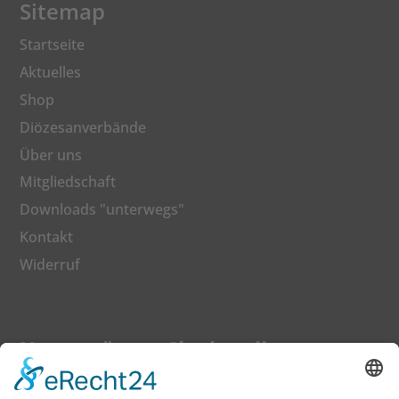
Sitemap
Startseite
Aktuelles
Shop
Diözesanverbände
Über uns
Mitgliedschaft
Downloads "unterwegs"
Kontakt
Widerruf
Unterstützen Sie den dkv
Gerne können Sie auch Ihren Beitrag zu einer