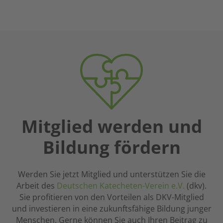
verbunden
nicht
von
zu
existieren
gutem
sein,
kann.
Journalismus.
die
Es
mir
gibt
auf
aber
vielen
auch
Tagungen
Fragen,
und
die
Fortbildungen
nicht
in
Mitglied werden und
rational
Gestalt
zu
Bildung fördern
engagierter
beantworten
und
sind.
kompetenter
Hier
Werden Sie jetzt Mitglied und unterstützen Sie die
Frauen
kann
Arbeit des
Deutschen Katecheten-Verein e.V.
(dkv).
und
der
Sie profitieren von den Vorteilen als DKV-Mitglied
Männer
Glaube
und investieren in eine zukunftsfähige Bildung junger
begegnet.
eine
Menschen. Gerne können Sie auch Ihren Beitrag zu
Meine